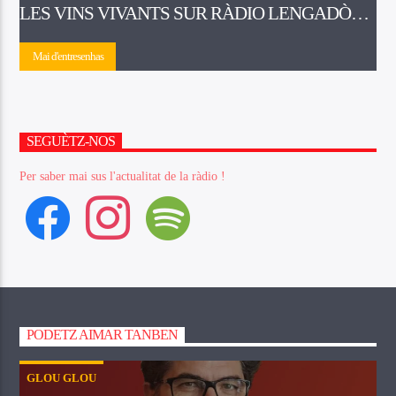
LES VINS VIVANTS SUR RÀDIO LENGADÒC
ET RADIO PAYS D’HÉRAULT – RPH SUD.
Mai d'entresenhas
SEGUÈTZ-NOS
Per saber mai sus l'actualitat de la ràdio !
facebook
instagram
spotify
PODETZ AIMAR TANBEN
GLOU GLOU