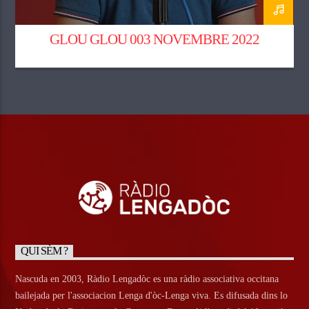
GLOU GLOU 003 NOVEMBRE 2022
QUI SÈM ?
Nascuda en 2003, Ràdio Lengadòc es una ràdio associativa occitana
bailejada per l'associacion Lenga d'òc-Lenga viva. Es difusada dins lo