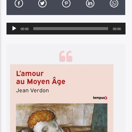
Lecteur
00:00
00:00
audio
Escotatz Ràdio Lengadòc !