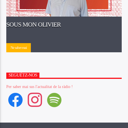
SOUS MON OLIVIER
Ne saber mai
SEGUÈTZ-NOS
Per saber mai sus l'actualitat de la ràdio !
facebook
instagram
spotify