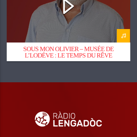
SOUS MON OLIVIER – MUSÉE DE
L’LODÈVE : LE TEMPS DU RÊVE