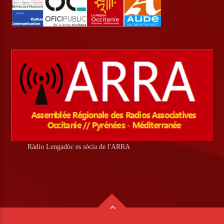
Ràdio Lengadòc es sòcia de l'ARRA