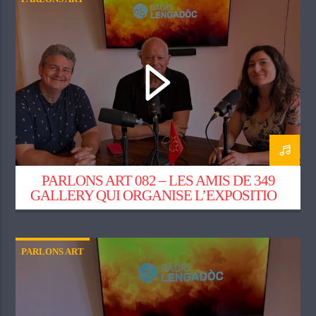
PARLONS ART 082 – LES AMIS DE 349
GALLERY QUI ORGANISE L’EXPOSITION
« JOAN MIRÓ, LA RÉVOLUTION EN
COULEURS »
PARLONS ART