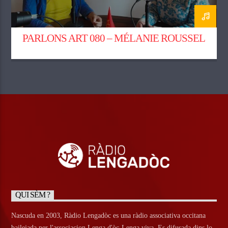
PARLONS ART 080 – MÉLANIE ROUSSEL
QUI SÈM ?
Nascuda en 2003, Ràdio Lengadòc es una ràdio associativa occitana
bailejada per l'associacion Lenga d'òc-Lenga viva. Es difusada dins lo