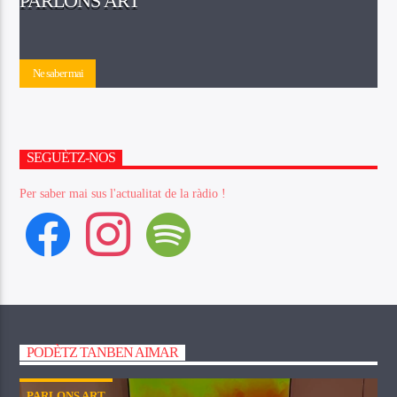
PARLONS ART
Ne saber mai
SEGUÈTZ-NOS
Per saber mai sus l'actualitat de la ràdio !
facebook
instagram
spotify
PODÈTZ TANBEN AIMAR
PARLONS ART