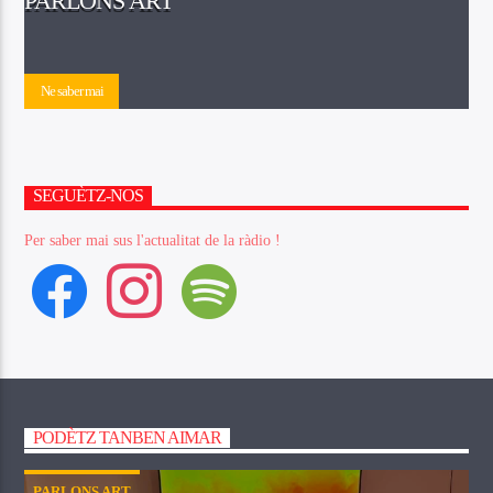
PARLONS ART
Ne saber mai
SEGUÈTZ-NOS
Per saber mai sus l'actualitat de la ràdio !
facebook
instagram
spotify
PODÈTZ TANBEN AIMAR
PARLONS ART