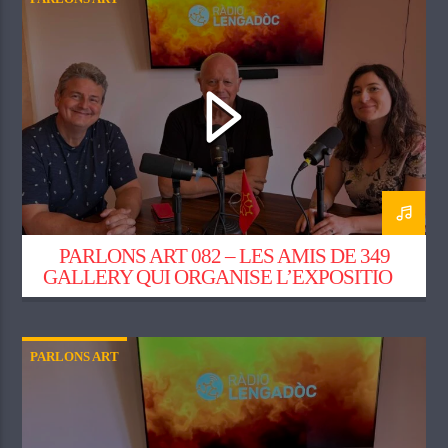
PARLONS ART 082 – LES AMIS DE 349
GALLERY QUI ORGANISE L’EXPOSITION
« JOAN MIRÓ, LA RÉVOLUTION EN
COULEURS »
PARLONS ART