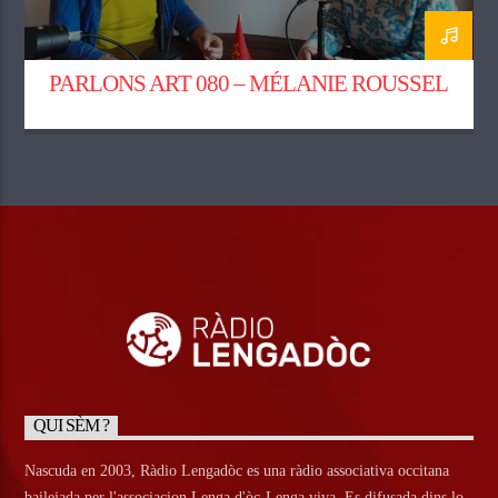
PARLONS ART 080 – MÉLANIE ROUSSEL
QUI SÈM ?
Nascuda en 2003, Ràdio Lengadòc es una ràdio associativa occitana
bailejada per l'associacion Lenga d'òc-Lenga viva. Es difusada dins lo