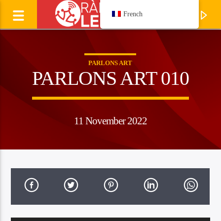
French
PARLONS ART
PARLONS ART 010
11 November 2022
Ecoutez
LAURENT CAVALIE
Manhagueta