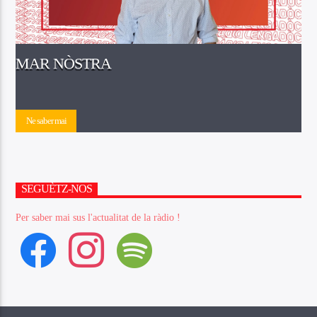
MAR NÒSTRA
Ne saber mai
SEGUÈTZ-NOS
Per saber mai sus l'actualitat de la ràdio !
facebook
instagram
spotify