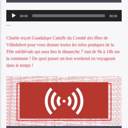
Lecteur
00:00
00:00
audio
—
Charlie reçoit Guadalupe Catuffe du Comité des fêtes de
Escotatz Ràdio Lengadòc !
Villedubert pour vous donner toutes les infos pratiques de la
Fête médiévale qui aura lieu le dimanche 7 mai de 9h à 18h sur
la commune ! De quoi passer un bon weekend en voyageant
dans le temps !