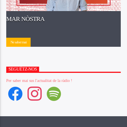
MAR NÒSTRA
Ne saber mai
SEGUÈTZ-NOS
Per saber mai sus l'actualitat de la ràdio !
facebook
instagram
spotify