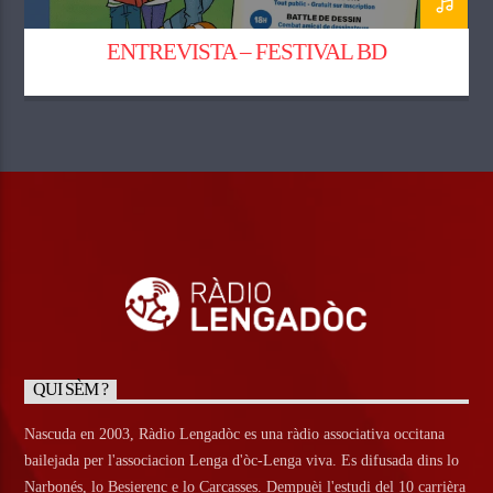
ENTREVISTA – FESTIVAL BD
QUI SÈM ?
Nascuda en 2003, Ràdio Lengadòc es una ràdio associativa occitana
bailejada per l'associacion Lenga d'òc-Lenga viva. Es difusada dins lo
Narbonés, lo Besierenc e lo Carcasses. Dempuèi l'estudi del 10 carrièra