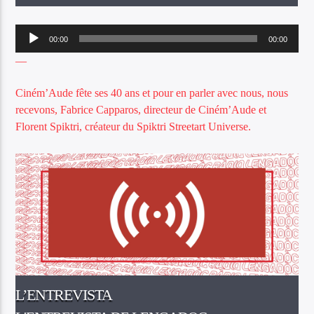
Lecteur
00:00
00:00
audio
—
Ciném’Aude fête ses 40 ans et pour en parler avec nous, nous
Escotatz Ràdio Lengadòc !
recevons, Fabrice Capparos, directeur de Ciném’Aude et
Florent Spiktri, créateur du Spiktri Streetart Universe.
L’ENTREVISTA