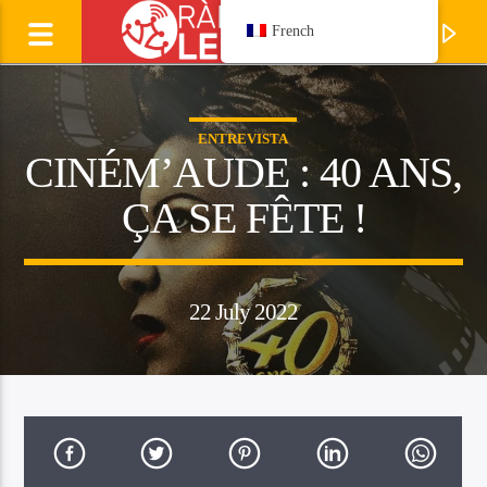
French
ENTREVISTA
CINÉM’AUDE : 40 ANS,
ÇA SE FÊTE !
22 July 2022
Ecoutez
LAURENT CAVALIE
Manhagueta