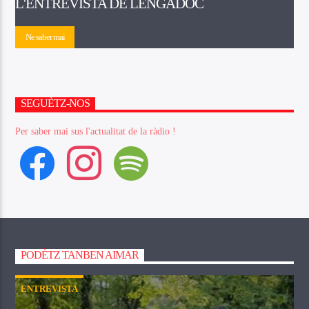
L'ENTREVISTA DE LENGADOC
Ne saber mai
SEGUÈTZ-NOS
Per saber mai sus l'actualitat de la ràdio !
facebook
instagram
spotify
PODÈTZ TANBEN AIMAR
ENTREVISTA