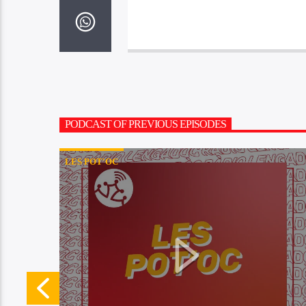
PODCAST OF PREVIOUS EPISODES
LES POT'OC